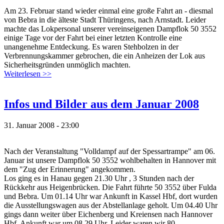
Am 23. Februar stand wieder einmal eine große Fahrt an - diesmal
von Bebra in die älteste Stadt Thüringens, nach Arnstadt. Leider
machte das Lokpersonal unserer vereinseigenen Dampflok 50 3552
einige Tage vor der Fahrt bei einer letzten Kontrolle eine
unangenehme Entdeckung. Es waren Stehbolzen in der
Verbrennungskammer gebrochen, die ein Anheizen der Lok aus
Sicherheitsgründen unmöglich machten.
Weiterlesen >>
Infos und Bilder aus dem Januar 2008
31. Januar 2008 - 23:00
Nach der Veranstaltung "Volldampf auf der Spessartrampe" am 06.
Januar ist unsere Dampflok 50 3552 wohlbehalten in Hannover mit
dem "Zug der Erinnerung" angekommen.
Los ging es in Hanau gegen 21.30 Uhr , 3 Stunden nach der
Rückkehr aus Heigenbrücken. Die Fahrt führte 50 3552 über Fulda
und Bebra. Um 01.14 Uhr war Ankunft in Kassel Hbf, dort wurden
die Ausstellungswagen aus der Abstellanlage geholt. Um 04.40 Uhr
gings dann weiter über Eichenberg und Kreiensen nach Hannover
Hbf, Ankunft war um 08.29 Uhr. Leider waren wir 80