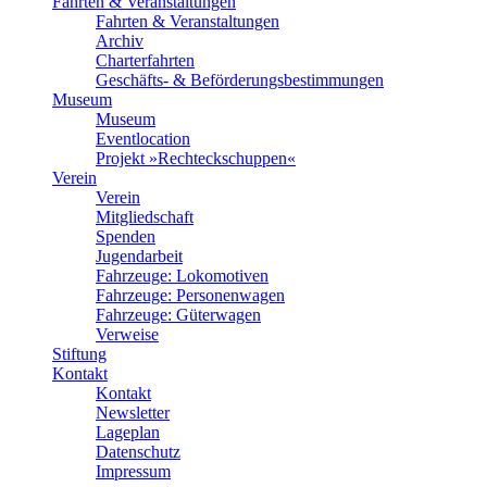
Fahrten & Veranstaltungen
Fahrten & Veranstaltungen
Archiv
Charterfahrten
Geschäfts- & Beförderungsbestimmungen
Museum
Museum
Eventlocation
Projekt »Rechteckschuppen«
Verein
Verein
Mitgliedschaft
Spenden
Jugendarbeit
Fahrzeuge: Lokomotiven
Fahrzeuge: Personenwagen
Fahrzeuge: Güterwagen
Verweise
Stiftung
Kontakt
Kontakt
Newsletter
Lageplan
Datenschutz
Impressum