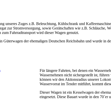
ung unseres Zuges z.B. Beleuchtung, Kühlschrank und Kaffeemaschin
regat zur Stromversorgung, sowie Gerätschaften wie z.B. Schläuche, Wer
 zum Fahrradtransport wird dieser Wagen genutzt.
ein Güterwagen der ehemaligen Deutschen Reichsbahn und wurde in den
Für längere Fahrten, bei denen ein Wasserne
Wassernehmen nicht sichergestellt ist, führe
können wir den Aktionsradius unserer Lokom
Wasservorrat im Tender mitführt, kommt dies
Dieser Wagen ist ein Kesselwagen der ehem
eingesetzt. Diese Bauart wurde in den 70´er 