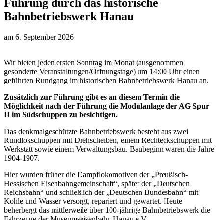
Führung durch das historische
Bahnbetriebswerk Hanau
am
6. September 2026
Wir bieten jeden ersten Sonntag im Monat (ausgenommen
gesonderte Veranstaltungen/Öffnungstage) um 14:00 Uhr einen
geführten Rundgang im historischen Bahnbetriebswerk Hanau an.
Zusätzlich zur Führung gibt es an diesem Termin die
Möglichkeit nach der Führung die Modulanlage der AG Spur
II im Südschuppen zu besichtigen.
Das denkmalgeschützte Bahnbetriebswerk besteht aus zwei
Rundlokschuppen mit Drehscheiben, einem Rechteckschuppen mit
Werkstatt sowie einem Verwaltungsbau. Baubeginn waren die Jahre
1904-1907.
Hier wurden früher die Dampflokomotiven der „Preußisch-
Hessischen Eisenbahngemeinschaft“, später der „Deutschen
Reichsbahn“ und schließlich der „Deutschen Bundesbahn“ mit
Kohle und Wasser versorgt, repariert und gewartet. Heute
beherbergt das mittlerweile über 100-jährige Bahnbetriebswerk die
Fahrzeuge der Museumseisenbahn Hanau e.V.