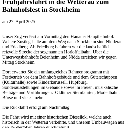
Frühjahrsfahrt in die Wetterau zum
Bahnhofsfest in Stockheim
am
27. April 2025
Unser Zug verlässt am Vormittag den Hanauer Hauptbahnhof.
Weitere Zustiegshalte auf dem Weg nach Stockheim sind Nidderau
und Friedberg. Ab Friedberg befahren wir die landschaftlich
reizvolle Strecke der sogenannten Horlofftalbahn. Über die
Unterwegsbahnhöfe Beienheim und Nidda erreichen wir gegen
Mittag Stockheim.
Dort erwartet Sie ein umfangreiches Rahmenprogramm mit
Festbetrieb vor dem Bahnhofsgebäude und dem Güterschuppen
(Kulturhalle) sowie Kinderkarussell, Hüpfburg,
Sonderausstellungen im Gebäude sowie im Freien, musikalische
Beiträge und Vorführungen, Oldtimer-Sternfahrten, Modellbahn-
Börse und vieles mehr.
Die Rückfahrt erfolgt am Nachmittag.
Die Fahrt wird mit einer historischen Diesellok, welche auch
historisch in der Wetterau verkehrte, und unseren Umbauwagen aus
den 1950er/60er-Jahren durchgeführt.