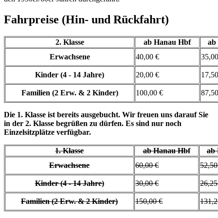
Fahrpreise (Hin- und Rückfahrt)
2. Klasse
ab Hanau Hbf
ab
Erwachsene
40,00 €
35,00
Kinder (4 - 14 Jahre)
20,00 €
17,50
Familien (2 Erw. & 2 Kinder)
100,00 €
87,50
Die 1. Klasse ist bereits ausgebucht. Wir freuen uns darauf Sie
in der 2. Klasse begrüßen zu dürfen. Es sind nur noch
Einzelsitzplätze verfügbar.
1. Klasse
ab Hanau Hbf
ab
Erwachsene
60,00 €
52,50
Kinder (4 - 14 Jahre)
30,00 €
26,25
Familien (2 Erw. & 2 Kinder)
150,00 €
131,2