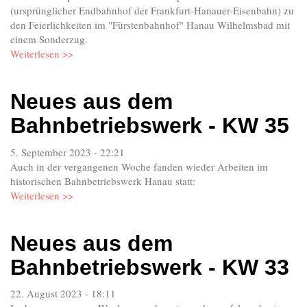
(ursprünglicher Endbahnhof der Frankfurt-Hanauer-Eisenbahn) zu
den Feierlichkeiten im "Fürstenbahnhof" Hanau Wilhelmsbad mit
einem Sonderzug.
Weiterlesen >>
Neues aus dem
Bahnbetriebswerk - KW 35
5. September 2023 - 22:21
Auch in der vergangenen Woche fanden wieder Arbeiten im
historischen Bahnbetriebswerk Hanau statt:
Weiterlesen >>
Neues aus dem
Bahnbetriebswerk - KW 33
22. August 2023 - 18:11