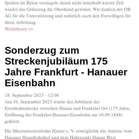
Spalten im Beton versiegelt, damit nicht innerhalb kurzer Zeit
wieder das Grünzeug die Oberhand gewinnt. Wir danken der DB
AG für die Unterstützung und natürlich auch den Freiwilligen für
ihren Arbeitstag.
Weiterlesen >>
Sonderzug zum
Streckenjubiläum 175
Jahre Frankfurt - Hanauer
Eisenbahn
18. September 2023 - 12:06
Am 10. September 2023 wurde das Jubiläum der
Eisenbahnstrecke zwischen Hanau und Frankfurt Ost (175 Jahre,
Eröffnung der Frankfurt-Hanauer-Eisenbahn am 10.09.1848)
gefeiert.
Die Museumseisenbahn Hanau e. V. ermöglichte die Anreise vom
Hanauer Hauptbahnhof und dem Haltepunkt Hanau West