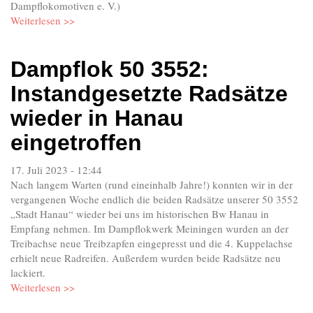
Dampflokomotiven e. V.)
Weiterlesen >>
Dampflok 50 3552:
Instandgesetzte Radsätze
wieder in Hanau
eingetroffen
17. Juli 2023 - 12:44
Nach langem Warten (rund eineinhalb Jahre!) konnten wir in der
vergangenen Woche endlich die beiden Radsätze unserer 50 3552
„Stadt Hanau“ wieder bei uns im historischen Bw Hanau in
Empfang nehmen. Im Dampflokwerk Meiningen wurden an der
Treibachse neue Treibzapfen eingepresst und die 4. Kuppelachse
erhielt neue Radreifen. Außerdem wurden beide Radsätze neu
lackiert.
Weiterlesen >>