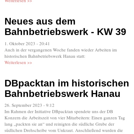
Weiterlesen >>
Neues aus dem
Bahnbetriebswerk - KW 39
1. Oktober 2023 - 20:41
Auch in der vergangenen Woche fanden wieder Arbeiten im
historischen Bahnbetriebswerk Hanau statt:
Weiterlesen >>
DBpacktan im historischen
Bahnbetriebswerk Hanau
26. September 2023 - 9:12
Im Rahmen der Initiative DBpacktan spendete uns der DB
Konzern die Arbeitszeit von vier Mitarbeitern: Einen ganzen Tag
lang „packten sie an“ und reinigten die südliche Grube der
südlichen Drehscheibe vom Unkraut. Anschließend wurden die