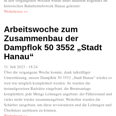
In den vergangenen Wochen wurde unter anderem folgendes im
historischen Bahnbetriebswerk Hanau geleistet:
Weiterlesen >>
Arbeitswoche zum
Zusammenbau der
Dampflok 50 3552 „Stadt
Hanau“
31. Juli 2023 - 18:24
Über die vergangene Woche konnte, dank tatkräftiger
Unterstützung, unsere Dampflok 50 3552 „Stadt Hanau“ wieder so
weit wie möglich komplettiert werden. So wurden die
instandgesetzen Radsätze eingebaut, die Bremsanlage
komplettiert, jede Menge Leitungen angebaut, der Führerstand und
vieles mehr wieder zusammengebaut. Weiterhin wurden die
Schieber ausgebaut, um diese revisionieren und die Leitungen und
Überhitzer ausblasen zu können.
Weiterlesen >>