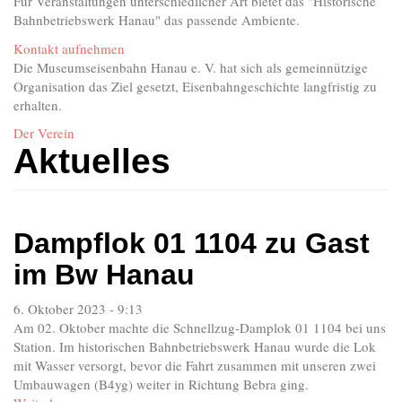
Für Veranstaltungen unterschiedlicher Art bietet das "Historische
Bahnbetriebswerk Hanau" das passende Ambiente.
Kontakt aufnehmen
Die Museumseisenbahn Hanau e. V. hat sich als gemeinnützige
Organisation das Ziel gesetzt, Eisenbahngeschichte langfristig zu
erhalten.
Der Verein
Aktuelles
Dampflok 01 1104 zu Gast
im Bw Hanau
6. Oktober 2023 - 9:13
Am 02. Oktober machte die Schnellzug-Damplok 01 1104 bei uns
Station. Im historischen Bahnbetriebswerk Hanau wurde die Lok
mit Wasser versorgt, bevor die Fahrt zusammen mit unseren zwei
Umbauwagen (B4yg) weiter in Richtung Bebra ging.