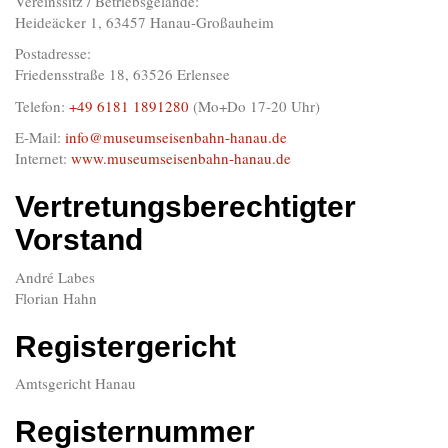
Vereinssitz / Betriebsgelände:
Heideäcker 1, 63457 Hanau-Großauheim
Postadresse:
Friedensstraße 18, 63526 Erlensee
Telefon:
+49 6181 1891280
(Mo+Do 17-20 Uhr)
E-Mail:
info@museumseisenbahn-hanau.de
Internet:
www.museumseisenbahn-hanau.de
Vertretungsberechtigter
Vorstand
André Labes
Florian Hahn
Registergericht
Amtsgericht Hanau
Registernummer