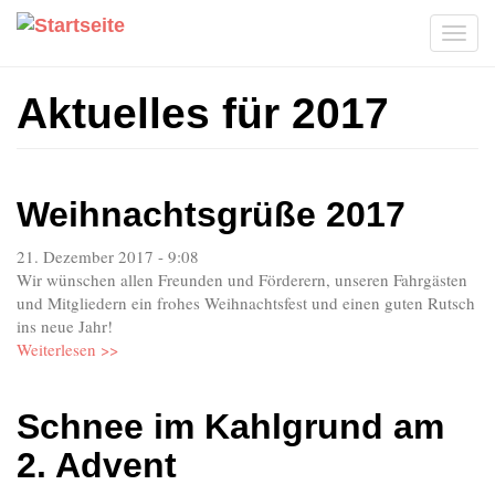
Direkt
zum
Tog
Inhalt
navi
Aktuelles für 2017
Weihnachtsgrüße 2017
21. Dezember 2017 - 9:08
Wir wünschen allen Freunden und Förderern, unseren Fahrgästen
und Mitgliedern ein frohes Weihnachtsfest und einen guten Rutsch
ins neue Jahr!
Weiterlesen >>
Schnee im Kahlgrund am
2. Advent