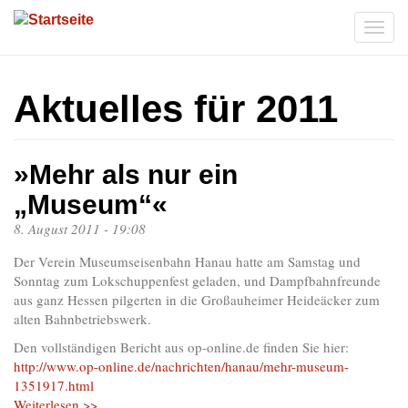
Direkt
zum
Togg
Inhalt
navi
Aktuelles für 2011
»Mehr als nur ein
„Museum“«
8. August 2011 - 19:08
Der Verein Museumseisenbahn Hanau hatte am Samstag und
Sonntag zum Lokschuppenfest geladen, und Dampfbahnfreunde
aus ganz Hessen pilgerten in die Großauheimer Heideäcker zum
alten Bahnbetriebswerk.
Den vollständigen Bericht aus op-online.de finden Sie hier:
http://www.op-online.de/nachrichten/hanau/mehr-museum-
1351917.html
Weiterlesen >>