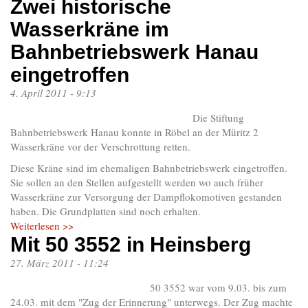
Zwei historische
Wasserkräne im
Bahnbetriebswerk Hanau
eingetroffen
4. April 2011 - 9:13
Die Stiftung
Bahnbetriebswerk Hanau konnte in Röbel an der Müritz 2
Wasserkräne vor der Verschrottung retten.
Diese Kräne sind im ehemaligen Bahnbetriebswerk eingetroffen.
Sie sollen an den Stellen aufgestellt werden wo auch früher
Wasserkräne zur Versorgung der Dampflokomotiven gestanden
haben. Die Grundplatten sind noch erhalten.
Weiterlesen >>
Mit 50 3552 in Heinsberg
27. März 2011 - 11:24
50 3552 war vom 9.03. bis zum
24.03. mit dem "Zug der Erinnerung" unterwegs. Der Zug machte