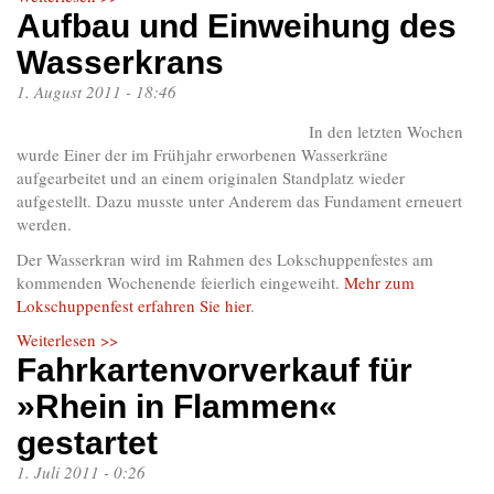
Aufbau und Einweihung des
Wasserkrans
1. August 2011 - 18:46
In den letzten Wochen
wurde Einer der im Frühjahr erworbenen Wasserkräne
aufgearbeitet und an einem originalen Standplatz wieder
aufgestellt. Dazu musste unter Anderem das Fundament erneuert
werden.
Der Wasserkran wird im Rahmen des Lokschuppenfestes am
kommenden Wochenende feierlich eingeweiht.
Mehr zum
Lokschuppenfest erfahren Sie hier
.
Weiterlesen >>
Fahrkartenvorverkauf für
»Rhein in Flammen«
gestartet
1. Juli 2011 - 0:26