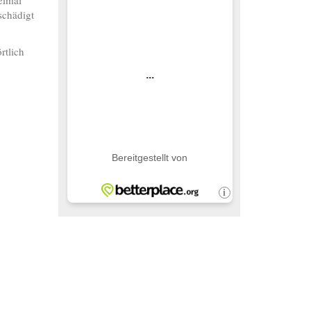
eimal
schädigt
rtlich