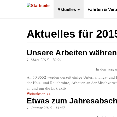
Direkt
zum
Aktuelles
Fahrten & Ver
Inhalt
Aktuelles für 201
Unsere Arbeiten währen
1. März 2015 - 20:21
In den verga
An 50 3552 werden derzeit einige Unterhaltungs- und 
der Heiz- und Rauchrohre, Arbeiten an der Mischvorwär
an und um die Lok aktiv.
Weiterlesen >>
Etwas zum Jahresabsch
1. Januar 2015 - 11:47