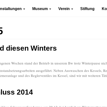
anstaltungen
Museum
Verein
Stiftung
Ko
5
d diesen Winters
ngenen Wochen stand der Betrieb in unserem Bw trotz Winterpause nicht 
Instandsetzungsarbeiten ausgeführt. Neben Auswaschen des Kessels, R
meranlage und des Reglerventiles im Kessel, sind wir mit weiteren Tät
luss 2014