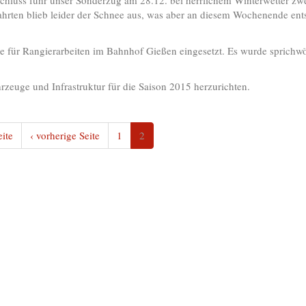
chluss fuhr unser Sonderzug am 28.12. bei herrlichem Winterwetter zw
rten blieb leider der Schnee aus, was aber an diesem Wochenende ent
für Rangierarbeiten im Bahnhof Gießen eingesetzt. Es wurde sprichwö
euge und Infrastruktur für die Saison 2015 herzurichten.
eite
‹ vorherige Seite
1
2