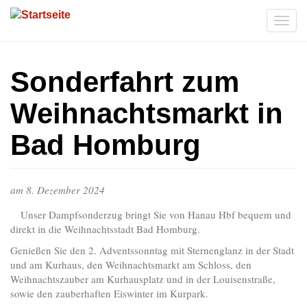
Direkt
zum
Togg
Inhalt
navi
Sonderfahrt zum
Weihnachtsmarkt in
Bad Homburg
am
8. Dezember 2024
Unser Dampfsonderzug bringt Sie von Hanau Hbf bequem und
direkt in die Weihnachtsstadt Bad Homburg.
Genießen Sie den 2. Adventssonntag mit Sternenglanz in der Stadt
und am Kurhaus, den Weihnachtsmarkt am Schloss, den
Weihnachtszauber am Kurhausplatz und in der Louisenstraße,
sowie den zauberhaften Eiswinter im Kurpark.