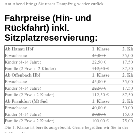
Am Abend bringt Sie unser Dampfzug wieder zurück.
Fahrpreise (Hin- und
Rückfahrt) inkl.
Sitzplatzreservierung:
Ab Hanau Hbf
1. Klasse
2. Kl
Erwachsene
45,00 €
35,00
Kinder (4-14 Jahre)
22,50 €
17,50
Familie (2 Erw + 2 Kinder)
112,50 €
87,50
Ab Offenbach Hbf
1. Klasse
2. Kl
Erwachsene
45,00 €
35,00
Kinder (4-14 Jahre)
22,50 €
17,50
Familie (2 Erw + 2 Kinder)
112,50 €
87,50
Ab Frankfurt (M) Süd
1. Klasse
2. Kl
Erwachsene
40,00 €
30,00
Kinder (4-14 Jahre)
20,00 €
15,00
Familie (2 Erw + 2 Kinder)
100,00 €
75,00
Die 1. Klasse ist bereits ausgebucht. Gerne begrüßen wir Sie in der