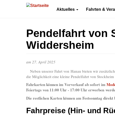
Direkt
zum
Aktuelles
Fahrten & Ver
Inhalt
Pendelfahrt von 
Widdersheim
am
27. April 2025
Neben unserer Fahrt von Hanau bieten wir zusätzlich 
die Möglichkeit eine kleine Pendelfahrt von Stockhe
Fahrkarten können im Vorverkauf ab sofort im
Mode
Feiertags von 11:00 Uhr - 17:00 Uhr erworben werd
Die restlichen Karten können am Festsonntag direkt
Fahrpreise (Hin- und Rü